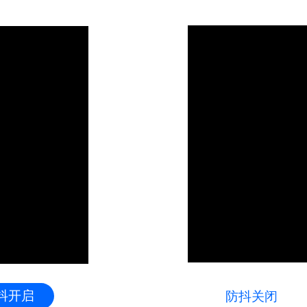
y
eo
抖开启
防抖关闭